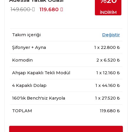
%20
149.600
119.680
İNDİRİM
Takım içeriği
Değiştir
Şifonyer + Ayna
1
x
22.800
₺
Komodin
2
x
6.520
₺
Ahşap Kapaklı Tekli Modül
1
x
12.160
₺
4 Kapaklı Dolap
1
x
44.160
₺
160'lık Bench'siz Karyola
1
x
27.520
₺
TOPLAM
119.680 ₺