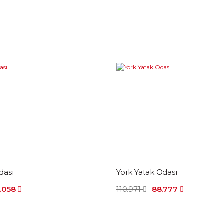
dası
York Yatak Odası
3.058
110.971
88.777