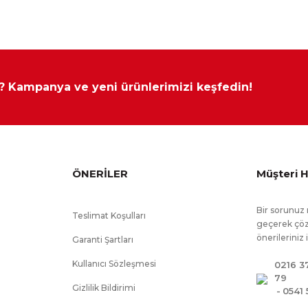
 ? Kampanya ve yeni ürünlerimizi keşfedin!
ÖNERİLER
Müşteri H
Bir sorunuz 
Teslimat Koşulları
geçerek çöz
önerileriniz 
Garanti Şartları
Kullanıcı Sözleşmesi
0216 3
79
Gizlilik Bildirimi
-
0541 