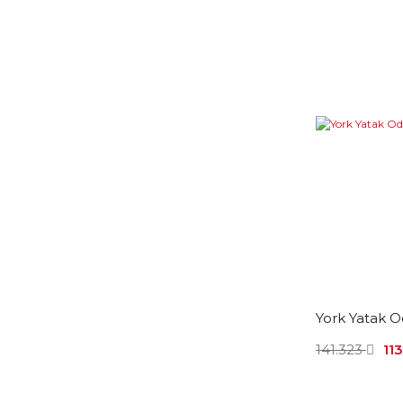
York Yatak O
141.323
11