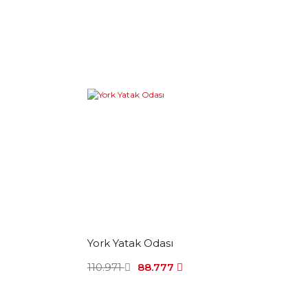
York Yatak Odası
110.971
88.777