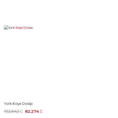
York Köşe Dolap
102.842
82.274