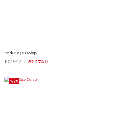
York Köşe Dolap
102.842
82.274
%20