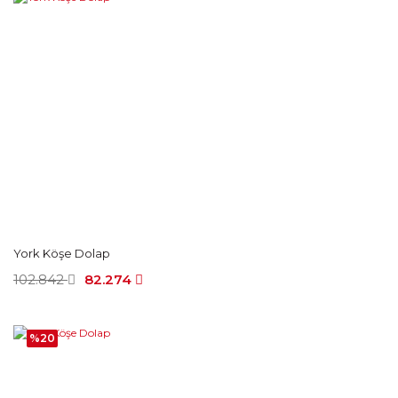
York Köşe Dolap
102.842
82.274
%20