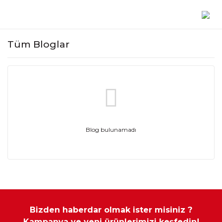
Tüm Bloglar
Blog bulunamadı
Bizden haberdar olmak ister misiniz ?
Kampanya ve yeni ürünlerimizi keşfedin!